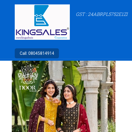
GST : 24ABRPL5752E1ZI
Call:
08045814914