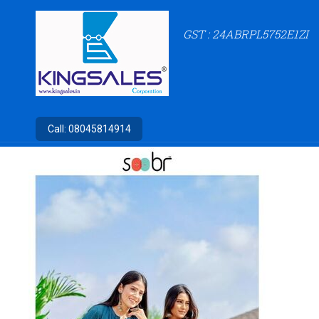
GST : 24ABRPL5752E1ZI
Call:
08045814914