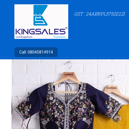
GST : 24ABRPL5752E1ZI
Call:
08045814914